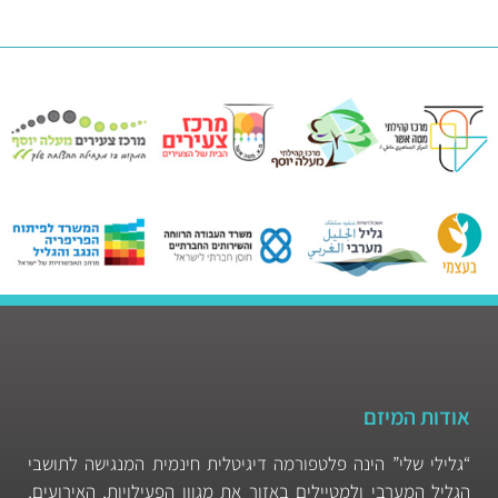
אודות המיזם
“גלילי שלי” הינה פלטפורמה דיגיטלית חינמית המנגישה לתושבי
הגליל המערבי ולמטיילים באזור את מגוון הפעילויות, האירועים,