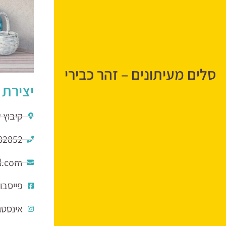
סלים מעיתונים – זהר כבירי
יצירת 
קיבוץ 
82852
פייסבו
אינסטג