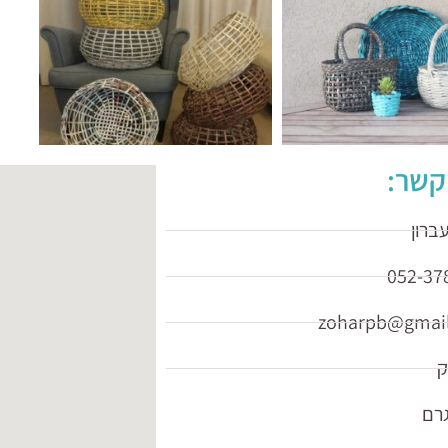
קשר:
עברון
052-37
ק
רם