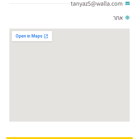
tanyaz5@walla.com
אתר