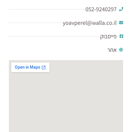
052-9240297
yoavperel@walla.co.il
פייסבוק
אתר