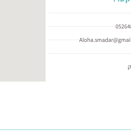
05264
Aloha.smadar@gmai
ק