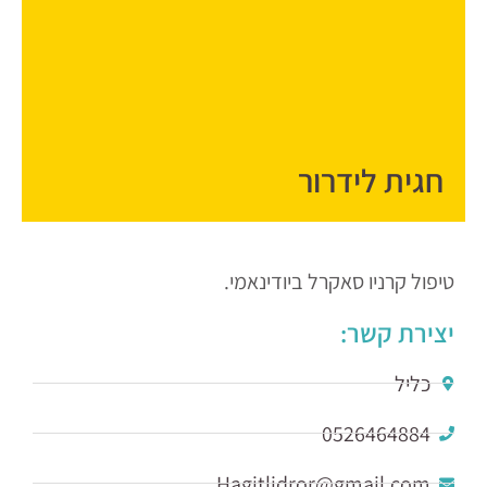
חגית לידרור
טיפול קרניו סאקרל ביודינאמי.
יצירת קשר:
כליל
0526464884
Hagitlidror@gmail.com