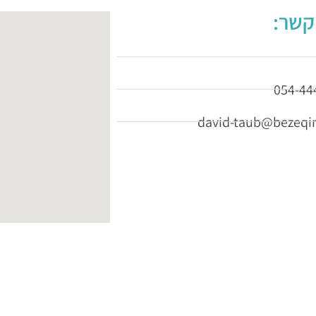
קשר:
054-44
david-taub@bezeqin