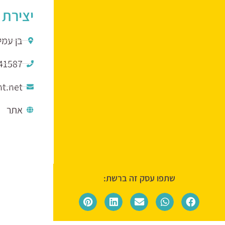
יצירת 
בן עמי
41587
t.net
אתר
שתפו עסק זה ברשת: