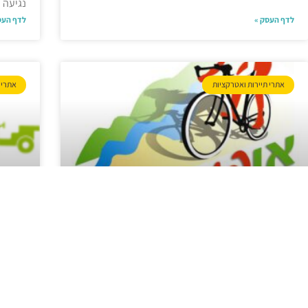
נגיעה 
לדף העסק »
לדף העס
אתרי תיירות ואטרקציות
אתרי 
אופן בטבע
רומנ
השכרת אופניים, טיולי אופניים מודרכים ארגון טיולי
טיול ז
אופניים: לבודדים, משפחות וקבוצות בתאום מראש.
השכרת אופניים וציוד נלווה: המלצות למסלול רכיבה,
il.com
עם מפה וסיפור דרך. ארגון