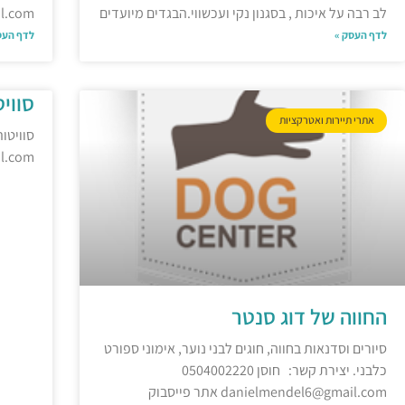
לב רבה על איכות , בסגנון נקי ועכשווי.הבגדים מיועדים
ail.com
לדף העסק »
לדף העס
סווי
אתרי תיירות ואטרקציות
il.com
החווה של דוג סנטר
סיורים וסדנאות בחווה, חוגים לבני נוער, אימוני ספורט
כלבני. יצירת קשר: חוסן 0504002220
danielmendel6@gmail.com אתר פייסבוק