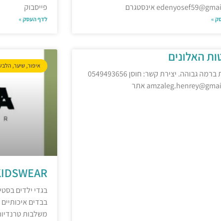
edenyosef59@gm אינסטגרם
פייסבוק
ק »
לדף העסק »
טות האלונים
איפור, שיער, הלב
סוויטות ברמה גבוהה. יצירת קשר: חוסן 0549493656
amzaleg.henrey@gma אתר
KIDSWEAR
בגדי ילדים בסטי
בבדים איכותיים 
משלבות טרנדיות