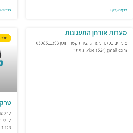
לדף העסק »
לדף העס
מערות אורחן התענוגות
מדריכ
צימרים בסגנון מערה. יצירת קשר: חוסן 0508511393
silviseis52@gmail.com אתר
טרקט
טרקטור
טיולי 
אכזיב 