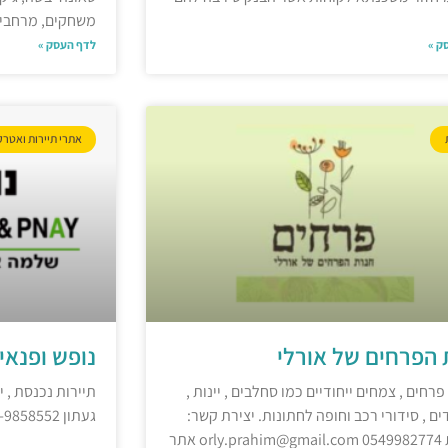
משחקים, מרחבי
ק »
לדף העסק »
אתרי תיירות ואטרק
 הפרחים של אורלי
נופש ופנא
פרחים , צמחים ייחודיים כמו סחלבים , יינות ,
תיירות נכנסת , י
ים , סידורי רכב וחופה לחתונות. יצירת קשר:
געתון 04-9858552 nofeshpnai@gmail.com אתר
מעלות 0549982774 orly.prahim@gmail.com אתר