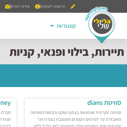
הרשמה לעסקים
אודות המיזם
קטגוריות
תיירות, בילוי ופנאי, קניות
סוויטת dians
ney
סוויטה יוקרתית שנמצאת בצפון השקט והבטוח הסוויטה
מאובזרת עד לפרטים הקטנים ומעוצבת בצורה הכי
ועוזרת 
יוקרתית שיש. הסוויטה שלנו מתאימה לזוג בלבד ללא
דירה מ