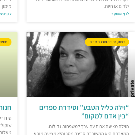
ילדים או חיות.
מימון
לדף העסק »
לדף העס
דפוס, כתיבה ותרגום שפות
חנויות
“וילה כליל הטבע” וסידרת ספרים
חנות
“בין אדם למקום”
סידורי 
שוקולד
הוילה מציעה ארוח עם ערך למשפחות גדולות.
המארחת היא המשוררת סבינה מסג והיא מציעה מופע