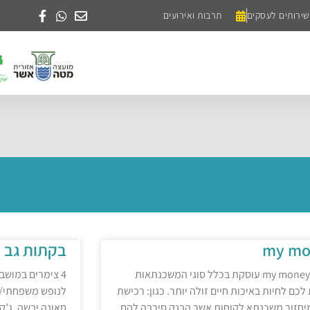
שירותים לעסקים
תרבות ואירועים
my mo
בקתות גב ה
חברת my money עוסקת בכלל סוגי המשכנתאות
4 צימרים במושב
לכם לחיות באיכות חיים זולה יותר. כגון: רכישת
לנופש משפחתי/ז
יחזור משכנתא לקוחות אשר הבנק סירבה להם
סאונה יבשה, ג’ק