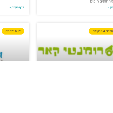
מהחופים היפים
ק »
לדף העסק »
תיירות ואטרקציות
לינות וצימרים
טיקאר
r On
סיורים וקול
וגי עצמאי בריינג’ר חדיש בגליל המערבי ללא
מדריך יצירת קשר: אבירים 0525832532
ארבעה בתי נופש
Hefer.abirim@gma אתר
בסטנדרטים אירופ