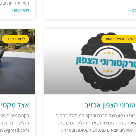
הוא ייחודיות ובכ
ק »
לדף העסק »
י טיולים ופעילות שטח
לינות וצימרים
ורוני הצפון אכזיב
אצל מקסי ו
וני הצפון הינה חברה ותיקה המובילה בתחום
בקתת אירוח פרטי
השטח בנהיגה עצמית באזור הגליל המערבי –
! הטיולים יוצאים מאכזיב הקסומה ובמרחק
imer7@gmail.com