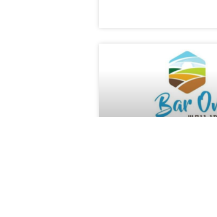
Ba – בתי נופש – טבע, תרבות,
ינריה
 משפחתיים ושתי סוויטות מקסימות,
אים, עם תו תקן בינלאומי יצירת