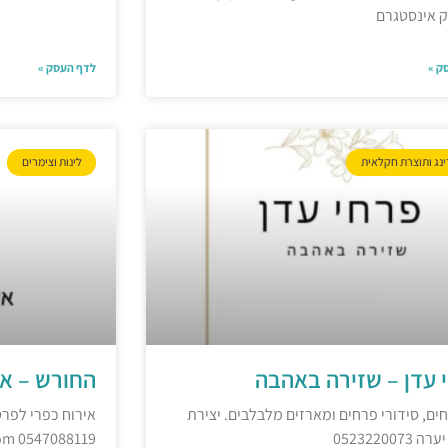
ק אינסטגרם
ק »
לדף העסק »
ינג ותוצרת חקלאית
לינות וצימרים
 עדן – שזירה באהבה
החורש – אי
חים, סידורי פרחים ומארזים מלבלבים. יצירת
אירוח כפרי לפרט
קשר: יערה 0523220073