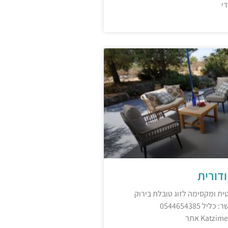
די
דורית
ת ומקסימה לזוג טובלת בירוק
הגלילי יצירת קשר: כליל 0544654385
Katz אתר