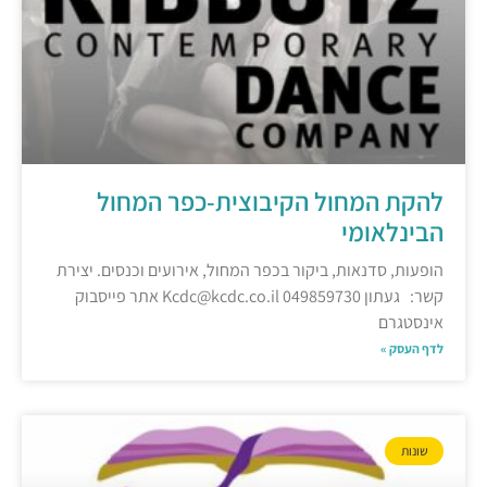
להקת המחול הקיבוצית-כפר המחול
הבינלאומי
הופעות, סדנאות, ביקור בכפר המחול, אירועים וכנסים. יצירת
קשר: געתון 049859730 Kcdc@kcdc.co.il אתר פייסבוק
אינסטגרם
לדף העסק »
שונות