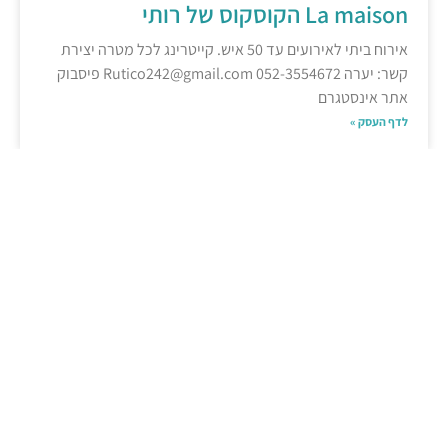
La maison הקוסקוס של רותי
אירוח ביתי לאירועים עד 50 איש. קייטרינג לכל מטרה יצירת
קשר: יערה 052-3554672 Rutico242@gmail.com פיסבוק
אתר אינסטגרם
לדף העסק »
צילום, מוזיקה והגברה
Shiran Rotem Lazaresko